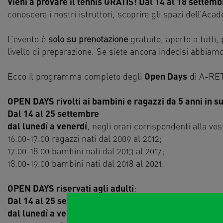
Vieni a provare il tennis GRATIS! D
al 14 al 18 settemb
conoscere i nostri istruttori, scoprire gli spazi dell’Aca
L’evento è
solo su prenotazione
gratuito, aperto a tutti,
livello di preparazione. Se siete ancora indecisi abbiamo
Ecco il programma completo degli
Open Days
di A-RET
OPEN DAYS rivolti ai bambini e ragazzi da 5 anni in s
D
al 14 al 25 settembre
dal lunedì a venerdì
, negli orari corrispondenti alla vos
16.00-17.00 ragazzi nati dal 2009 al 2012;
17.00-18.00 bambini nati dal 2013 al 2017;
18.00-19.00 bambini nati dal 2018 al 2021.
OPEN DAYS riservati agli adulti
:
Dal 14 al 25 settembre
,
dal lunedì a venerdì
,