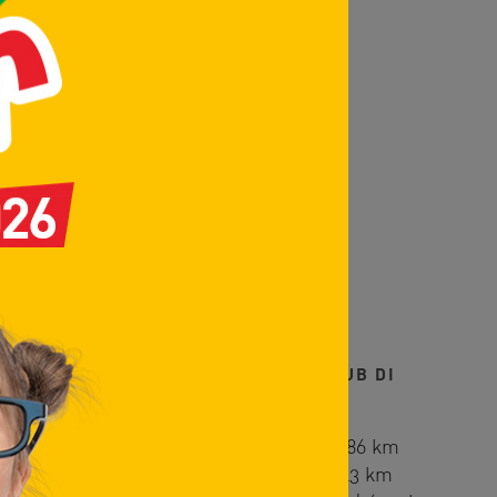
ungerci
RADA LE USCITE PIÙ VICINE AL CLUB DI
utostrada dei Laghi | Milano-Varese | 1,86 km
utostrada dei Laghi | Milano-Varese | 3,43 km