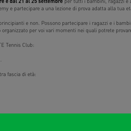
re e dal 21 al 25 settembre
per tutti i bambini, ragazzi e
demy e partecipare a una lezione di prova adatta alla tua età
 principianti e non. Possono partecipare i ragazzi e i bambi
 organizzato per voi vari momenti nei quali potrete provare 
E Tennis Club:
u
.
tra fascia di età: