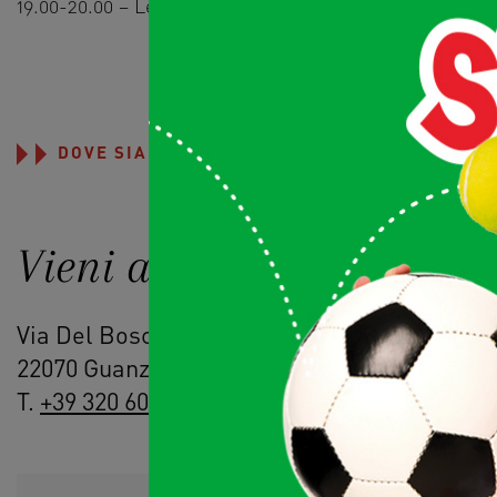
19.00-20.00 – Lezione di prova con suddivisione dei parte
DOVE SIAMO
Vieni a trovarci
Via Del Bosco 45
22070 Guanzate (CO)
T.
+39 320 602 7586
–
info@a-rete.com