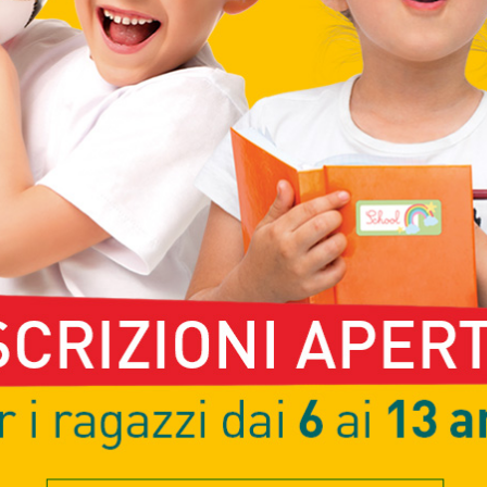
Uscita Bregnano Lazzate 
IN TRENO
Trenord – Fermata Lomazz
IN BUS
Bus diretto in partenza da 