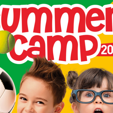
cipanti in base al livello di preparazione.
Come Raggi
IN AUTO
PERCORRENDO L'AUTOST
GUANZATE SONO:
Uscita Lomazzo Nord | A8 a
Uscita Lomazzo sud | A8 a