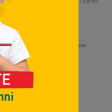
| A36 autostrada Pedemontana Lombarda | 6,37 km
o
Como – Piazza Vittoria e in arrivo a Guanzate