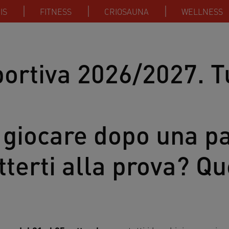
IS
FITNESS
CRIOSAUNA
WELLNESS
portiva 2026/2027. T
a giocare dopo una p
erti alla prova? Que