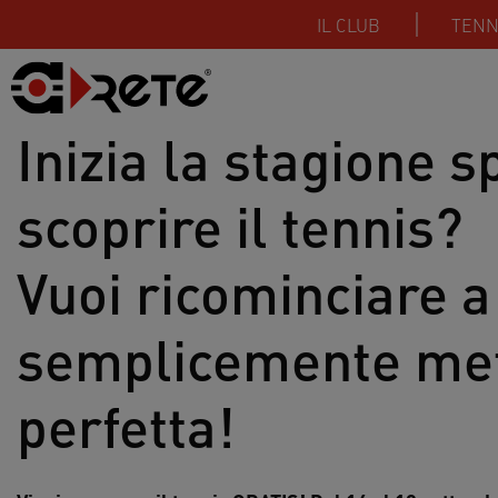
IL
CLUB
TENN
Inizia la stagione s
scoprire il tennis?
Vuoi ricominciare 
semplicemente mett
perfetta!