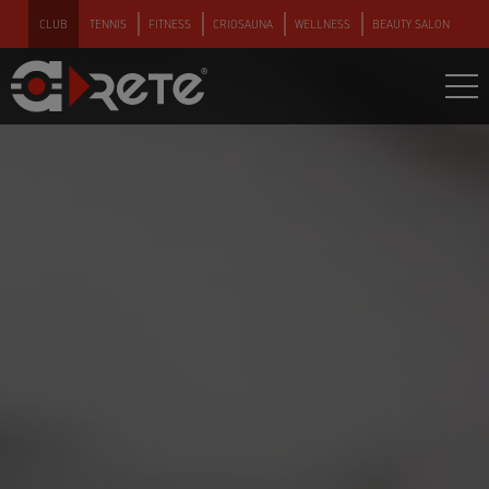
CLUB
TENNIS
FITNESS
CRIOSAUNA
WELLNESS
BEAUTY SALON