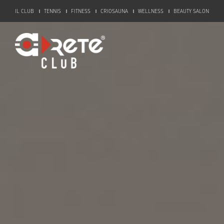
IL CLUB
TENNIS
FITNESS
CRIOSAUNA
WELLNESS
BEAUTY SALON